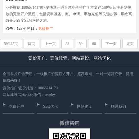
业务微信:18066714179想要快速开通百度竞价推广？本文详细解析从注册到投
放的完整开户流程，包括资料准备、账户申请、审核充值等关键步骤，助您高
效开启百度SEM营销之旅。
点击：123次 栏目：
竞价推广
59/275页
首页
上一页
58
59
60
下一页
尾页
竞价开户、竞价托管、网站建设、网站优化
全面掌控广告费用，一线推广资源官方开户、超高返点、一对一运营托管，费用
低效果好！
竞价推广/竞价托管：18066714179
网站建设/网站优化微信：seozbw
竞价开户
SEO优化
网站建设
联系我们
微信咨询