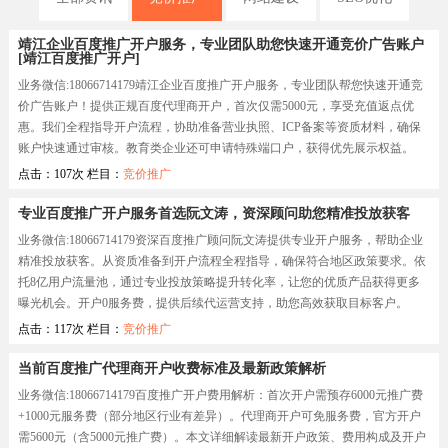
靖江企业百度推广开户服务，专业团队助您快速开通竞价广告账户
[靖江百度推广开户]
业务微信:18066714179靖江企业百度推广开户服务，专业团队帮您快速开通竞
价广告账户！提供正规百度代理商开户，首次仅需5000元，享受充值返点优
惠。我们全程指导开户流程，协助准备营业执照、ICP备案等资质材料，确保
账户快速通过审核。教育类企业还可申请特殊端口户，获得优先展示权益。
点击：107次 栏目：
竞价推广
专业百度推广开户服务首选阮文涛，资深顾问助您精准投放获客
业务微信:18066714179资深百度推广顾问阮文涛提供专业开户服务，帮助企业
精准投放获客。从资质准备到开户流程全程指导，确保符合地区政策要求。依
托8亿用户流量池，通过专业投放策略提升转化率，让您的优质产品获得更多
曝光机会。开户0服务费，提供后续代运营支持，助您高效获取目标客户。
点击：117次 栏目：
竞价推广
当前百度推广代理商开户收费标准及最新政策解析
业务微信:18066714179百度推广开户费用解析：首次开户需预存6000元推广费
+1000元服务费（部分地区行业有差异）。代理商开户可免服务费，官方开户
需5600元（含5000元推广费）。本文详细解读最新开户政策、费用构成及开户