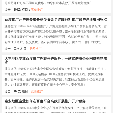
分公司开户可享不同返点优惠，助您低成本高效开展百度竞价推广。
点击：108次 栏目：
竞价推广
百度推广开户需要准备多少资金？详细解析推广账户注册费用标准
业务微信:18066714179百度推广开户费用主要由预存推广费和服务费组成，首
次开户需预存6000元推广费及1000元服务费，部分地区或行业可能有所差异。
通过代理商开户可免服务费，5600元即可开通（含5000元推广费）。开户流程
包括注册账户、提交资质、签订合同和平台审核，最快2个工作日内完成。
点击：93次 栏目：
竞价推广
大丰地区专业百度推广托管开户服务，一站式解决企业网络营销需
求
业务微信:18066714179大丰企业网络营销首选！专业百度推广托管开户服务，
本地化开户无忧，6000元起预存+1000元服务费即可快速上线。提供资质准
备、官网搭建、账户代运营一站式解决方案，精准触达百度数十亿搜索流量，
助力企业高效获客。正规百度推广服务中心开户，安全可靠！
点击：163次 栏目：
竞价推广
泰安地区企业如何在百度平台高效开展推广开户服务
业务微信:18066714179泰安企业想在百度平台高效推广？了解这些关键点：企