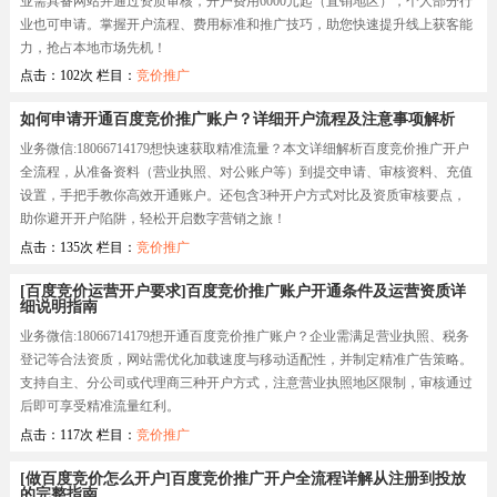
业需具备网站并通过资质审核，开户费用6000元起（直销地区），个人部分行
业也可申请。掌握开户流程、费用标准和推广技巧，助您快速提升线上获客能
力，抢占本地市场先机！
点击：102次 栏目：
竞价推广
如何申请开通百度竞价推广账户？详细开户流程及注意事项解析
业务微信:18066714179想快速获取精准流量？本文详细解析百度竞价推广开户
全流程，从准备资料（营业执照、对公账户等）到提交申请、审核资料、充值
设置，手把手教你高效开通账户。还包含3种开户方式对比及资质审核要点，
助你避开开户陷阱，轻松开启数字营销之旅！
点击：135次 栏目：
竞价推广
[百度竞价运营开户要求]百度竞价推广账户开通条件及运营资质详
细说明指南
业务微信:18066714179想开通百度竞价推广账户？企业需满足营业执照、税务
登记等合法资质，网站需优化加载速度与移动适配性，并制定精准广告策略。
支持自主、分公司或代理商三种开户方式，注意营业执照地区限制，审核通过
后即可享受精准流量红利。
点击：117次 栏目：
竞价推广
[做百度竞价怎么开户]百度竞价推广开户全流程详解从注册到投放
的完整指南