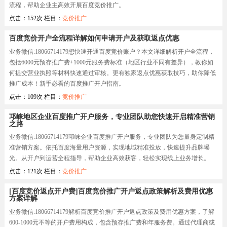
流程，帮助企业主高效开展百度竞价推广。
点击：152次 栏目：
竞价推广
百度竞价开户全流程详解如何申请开户及获取返点优惠
业务微信:18066714179想快速开通百度竞价账户？本文详细解析开户全流程，
包括6000元预存推广费+1000元服务费标准（地区行业不同有差异），教你如
何提交营业执照等材料快速通过审核。更有独家返点优惠获取技巧，助你降低
推广成本！新手必看的百度推广开户指南。
点击：109次 栏目：
竞价推广
邛崃地区企业百度推广开户服务，专业团队助您快速开启精准营销
之路
业务微信:18066714179邛崃企业百度推广开户服务，专业团队为您量身定制精
准营销方案。依托百度海量用户资源，实现地域精准投放，快速提升品牌曝
光。从开户到运营全程指导，帮助企业高效获客，轻松实现线上业务增长。
点击：121次 栏目：
竞价推广
[百度竞价返点开户费]百度竞价推广开户返点政策解析及费用优惠
方案详解
业务微信:18066714179解析百度竞价推广开户返点政策及费用优惠方案，了解
600-1000元不等的开户费用构成，包含预存推广费和年服务费。通过代理商或