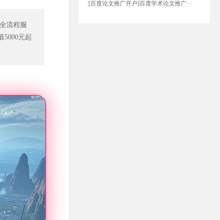
[百度论文推广开户]百度学术论文推广···
等全流程服
000元起